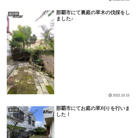
那覇市にて裏庭の草木の伐採をし
未分類
ました♪
2022.10.15
那覇市にてお庭の草刈りを行いま
未分類
した！