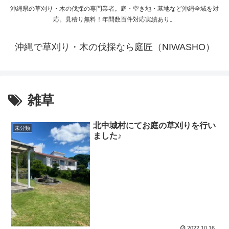
沖縄県の草刈り・木の伐採の専門業者。庭・空き地・墓地など沖縄全域を対
応。見積り無料！年間数百件対応実績あり。
沖縄で草刈り・木の伐採なら庭匠（NIWASHO）
雑草
北中城村にてお庭の草刈りを行い
未分類
ました♪
2022.10.16