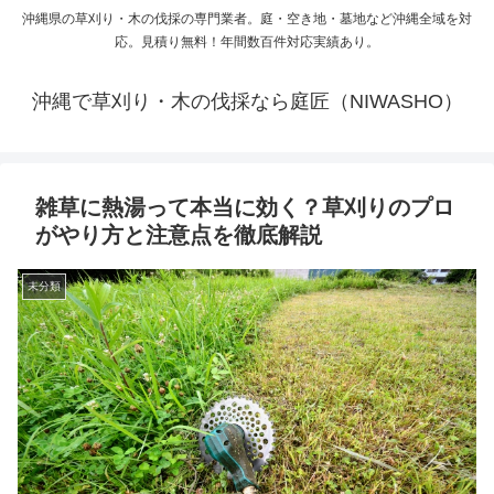
沖縄県の草刈り・木の伐採の専門業者。庭・空き地・墓地など沖縄全域を対
応。見積り無料！年間数百件対応実績あり。
沖縄で草刈り・木の伐採なら庭匠（NIWASHO）
雑草に熱湯って本当に効く？草刈りのプロ
がやり方と注意点を徹底解説
未分類