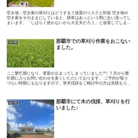
空き地・空き家の草刈りはどうする？放置のリスクと対策 空き地や
空き家をそのままにしていると、雑草はあっという間に生い茂ってし
まいます。「しばらく使わないから大丈夫だろう」と放置してしまう
と、思わぬトラブルやリスクにつながることもあり...
那覇市での草刈り作業をおこない
未分類
ました。
ここ繁忙期になり、更新が止まってしまっていました^^; ７月から繁
忙期に入りお問い合わせを多くいただいております。 ご予約が取り
づらい時期にもなりますので、草木伐採をご検討中の方は見積もりだ
けでも前もっ...
那覇市にて木の伐採、草刈りを行
未分類
いました♪