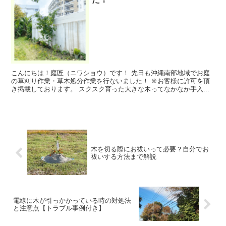
こんにちは！庭匠（ニワショウ）です！ 先日も沖縄南部地域でお庭
の草刈り作業・草木処分作業を行ないました！ ※お客様に許可を頂
き掲載しております。 スクスク育った大きな木ってなかなか手入れ
が大変ですよね&#...
木を切る際にお祓いって必要？自分でお
祓いする方法まで解説
電線に木が引っかかっている時の対処法
と注意点【トラブル事例付き】