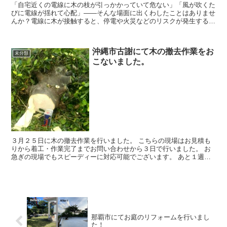
「自宅近くの電線に木の枝が引っかかっていて危ない」「風が吹くた
びに電線が揺れて心配」——そんな場面に出くわしたことはありませ
んか？電線に木が接触すると、停電や火災などのリスクが発生する可
能性があり、放置するのは非常に危険です。特に...
沖縄市古謝にて木の撤去作業をお
未分類
こないました。
３月２５日に木の撤去作業を行いました。 こちらの現場はお見積も
りから着工・作業完了までお問い合わせから３日で行いました。 お
急ぎの現場でもスピーディーに対応可能でございます。 あと１週間
ほどで草刈って使え...
那覇市にてお庭のリフォームを行いまし
た！