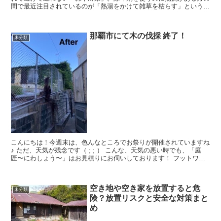
間で最近注目されているのが「熱湯をかけて雑草を枯らす」という方
法です。SNSやテレビでも取り...
那覇市にて木の伐採 終了！
未分類
こんにちは！今週末は、色んなところでお祭りが開催されていますね
♪ ただ、天気が残念です（ ; ; ） こんな、天気の悪い時でも、「庭
匠〜にわしょう〜」はお見積りにお伺いしております！ フットワー
クの軽さ、迅速な...
空き地や空き家を放置すると危
未分類
険？放置リスクと安全な対策まと
め