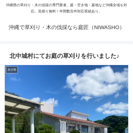
沖縄県の草刈り・木の伐採の専門業者。庭・空き地・墓地など沖縄全域を対
応。見積り無料！年間数百件対応実績あり。
沖縄で草刈り・木の伐採なら庭匠（NIWASHO）
北中城村にてお庭の草刈りを行いました♪
未分類