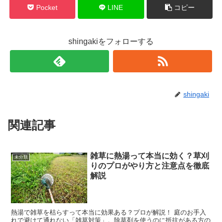
Pocket
LINE
コピー
shingakiをフォローする
shingaki
関連記事
雑草に熱湯って本当に効く？草刈
未分類
りのプロがやり方と注意点を徹底
解説
熱湯で雑草を枯らすって本当に効果ある？プロが解説！ 庭のお手入
れで避けて通れない「雑草対策」。除草剤を使うのに抵抗がある方の