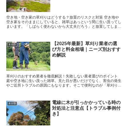
空き地・空き家の草刈りはどうする？放置のリスクと対策 空き地や
空き家をそのままにしていると、雑草はあっという間に生い茂ってし
まいます。「しばらく使わないから大丈夫だろう」と放置してしまう
と、思わぬトラブルやリスクにつながることもあり...
【2025年最新】草刈り業者の選
未分類
び方と料金相場｜ニーズ別おすす
め解説
草刈りのおすすめ業者を徹底解説！失敗しない業者選びのポイント
庭や空き地に生い茂った雑草。見た目が悪いだけでなく、害虫の発生
やご近所トラブルの原因にもなります。そこで便利なのが「草刈り業
者」ですが、料金や作業内容は業者によって大きく...
電線に木が引っかかっている時の
未分類
対処法と注意点【トラブル事例付
き】